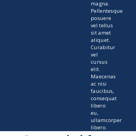
magna.
Pellentesque
posuere
vel tellus
sit amet
aliquet.
Curabitur
vel
cursus
elit.
Maecenas
ac nisi
faucibus,
consequat
libero
eu,
ullamcorper
libero.